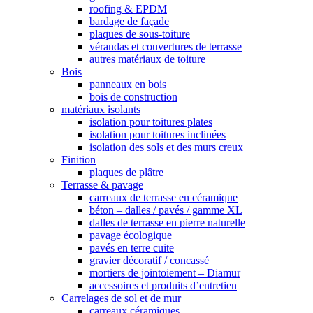
roofing & EPDM
bardage de façade
plaques de sous-toiture
vérandas et couvertures de terrasse
autres matériaux de toiture
Bois
panneaux en bois
bois de construction
matériaux isolants
isolation pour toitures plates
isolation pour toitures inclinées
isolation des sols et des murs creux
Finition
plaques de plâtre
Terrasse & pavage
carreaux de terrasse en céramique
béton – dalles / pavés / gamme XL
dalles de terrasse en pierre naturelle
pavage écologique
pavés en terre cuite
gravier décoratif / concassé
mortiers de jointoiement – Diamur
accessoires et produits d’entretien
Carrelages de sol et de mur
carreaux céramiques