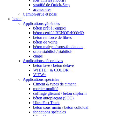
sols vinyles Floorify
stratifié de Quick-Step
accessoires
Camion-grue et pose
beton
Applications générales
béton prêt à l'emploi
béton certifié BENOR/KOMO
béton renforcé de fibres
béton de voirie
béton maigre / sous-fondations
sable stabilisé / stabilisé
chape
Applications décoratives
béton lavé / béton délavé
WHITE+ & COLOR+
VIEW+
Applications spéciales
Ciment & types de ciment
mortier modifié
coffrage glissant / béton slipform
béton autoplaçant (SCC)
Ultra Fast Track
béton sous-marin / béton colloïdal
fondations spéciales