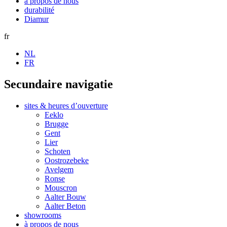
à propos de nous
durabilité
Diamur
fr
NL
FR
Secundaire navigatie
sites & heures d’ouverture
Eeklo
Brugge
Gent
Lier
Schoten
Oostrozebeke
Avelgem
Ronse
Mouscron
Aalter Bouw
Aalter Beton
showrooms
à propos de nous