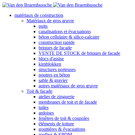
matériaux de construction
Matériaux de gros œuvre
puits
canalisations et évacuations
béton cellulaire & silico-calcaire
construction rapide
briques de façade
VENTE DE STOCK de briques de façade
blocs d'assise
kimblokken
structures porteuses
poutres en béton
sable & gravier
autres matériaux de gros œuvre
Toit & façade
atelier de zinguerie
membranes de toit et de façade
tuiles
ardoises
fenêtres de toit & coupoles
éléments de toiture
gouttières & évacuations
roofing & EPDM