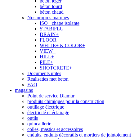
béton léger
béton lourd
béton chaud
Nos propres marques
ISO+ chape isolante
STABIFLU
DRAIN+
FLOOR+
WHITE+ & COLOR+
VIEW+
HILL+
PILE+
SHOTCRETE+
Documents utiles
Realisaties met beton
FAQ
magasins
Point de service Diamur
produits chimiques pour la construction
outillage électrique
électricité et éclairage
outils
quincaillerie
colles, mastics et accessoires
enduits, enduits décoratifs et mortiers de jointoiement